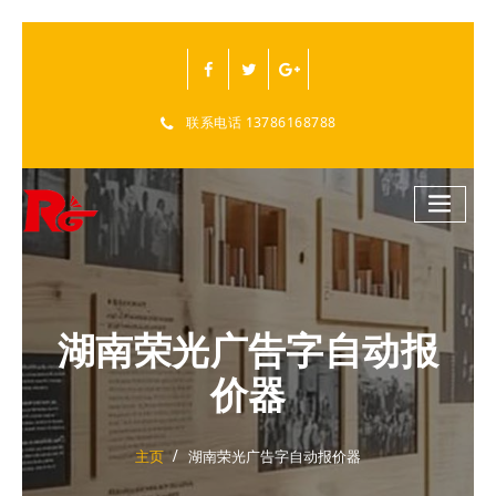
跳
至
正
文
联系电话 13786168788
湖南荣光广告字自动报
价器
主页
湖南荣光广告字自动报价器