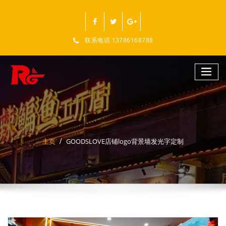
跳
至
正
文
联系电话 13786168788
主页
GOODSLOVE店铺logo背景墙发光字定制