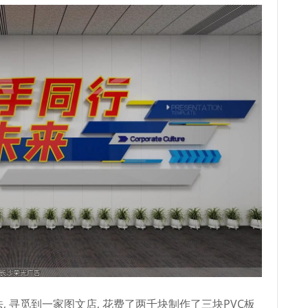
, 寻觅到一家图文店, 花费了两千块制作了三块PVC板