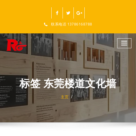
跳
至
正
文
联系电话 13786168788
标签 东莞楼道文化墙
主页