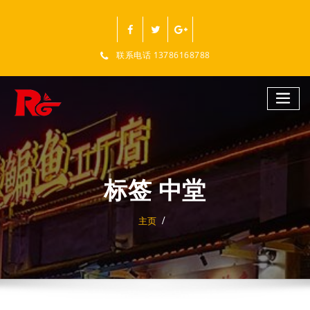
跳
至
正
文
联系电话 13786168788
标签 中堂
主页