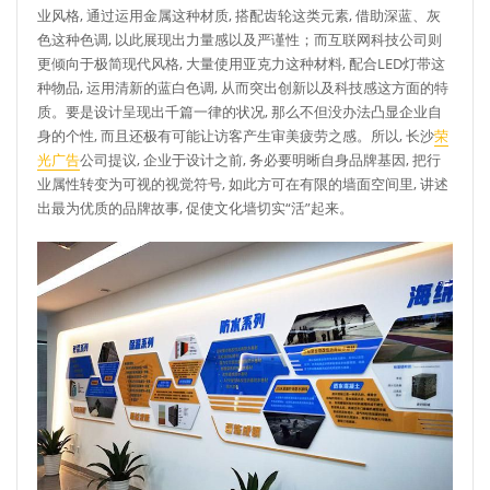
业风格, 通过运用金属这种材质, 搭配齿轮这类元素, 借助深蓝、灰
色这种色调, 以此展现出力量感以及严谨性；而互联网科技公司则
更倾向于极简现代风格, 大量使用亚克力这种材料, 配合LED灯带这
种物品, 运用清新的蓝白色调, 从而突出创新以及科技感这方面的特
质。要是设计呈现出千篇一律的状况, 那么不但没办法凸显企业自
身的个性, 而且还极有可能让访客产生审美疲劳之感。所以, 长沙
荣
光广告
公司提议, 企业于设计之前, 务必要明晰自身品牌基因, 把行
业属性转变为可视的视觉符号, 如此方可在有限的墙面空间里, 讲述
出最为优质的品牌故事, 促使文化墙切实“活”起来。