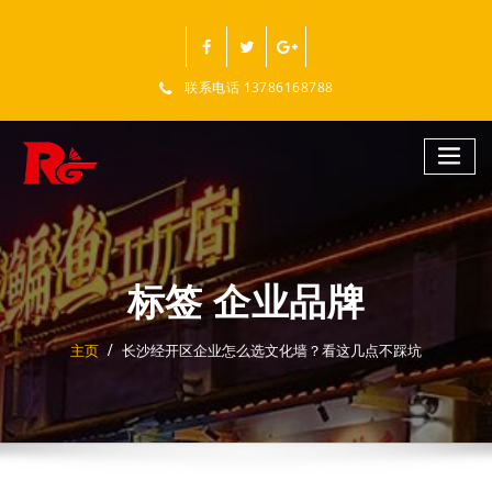
跳
至
正
文
联系电话 13786168788
标签 企业品牌
主页
长沙经开区企业怎么选文化墙？看这几点不踩坑