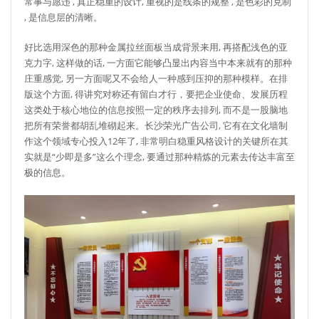
常事与愿违 , 真正稳重的设计, 重视的是线条的规整 , 是色彩的克制
, 是信息层的清晰。
好比选用深色的那种金属拉丝面板当成背景来用, 再搭配浅色的亚
克力字, 这样做的话, 一方面它能够凸显出内容当中本来就有的那种
庄重感觉, 另一方面呢又不会给人一种感到压抑的那种模样。在排
版这个方面, 得讲究对称还有留白才行，要把企业使命、发展历程
这类处于核心地位的信息按照一定的秩序去排列, 而不是一股脑地
把所有荣誉都胡乱堆砌起来。长沙荣光广告公司, 它有在文化墙制
作这个领域专心投入12年了, 非常明白稳重风格设计的关键所在其
实就是“少即是多”这么个理念, 要通过那种精炼的元素去传达丰富至
极的信息。