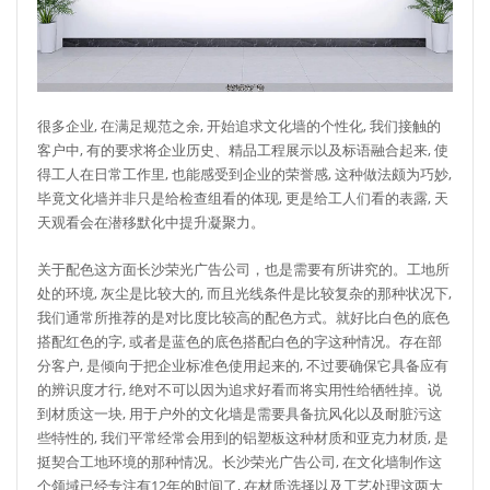
很多企业, 在满足规范之余, 开始追求文化墙的个性化, 我们接触的
客户中, 有的要求将企业历史、精品工程展示以及标语融合起来, 使
得工人在日常工作里, 也能感受到企业的荣誉感, 这种做法颇为巧妙,
毕竟文化墙并非只是给检查组看的体现, 更是给工人们看的表露, 天
天观看会在潜移默化中提升凝聚力。
关于配色这方面长沙荣光广告公司，也是需要有所讲究的。工地所
处的环境, 灰尘是比较大的, 而且光线条件是比较复杂的那种状况下,
我们通常所推荐的是对比度比较高的配色方式。就好比白色的底色
搭配红色的字, 或者是蓝色的底色搭配白色的字这种情况。存在部
分客户, 是倾向于把企业标准色使用起来的, 不过要确保它具备应有
的辨识度才行, 绝对不可以因为追求好看而将实用性给牺牲掉。说
到材质这一块, 用于户外的文化墙是需要具备抗风化以及耐脏污这
些特性的, 我们平常经常会用到的铝塑板这种材质和亚克力材质, 是
挺契合工地环境的那种情况。长沙荣光广告公司, 在文化墙制作这
个领域已经专注有12年的时间了, 在材质选择以及工艺处理这两大