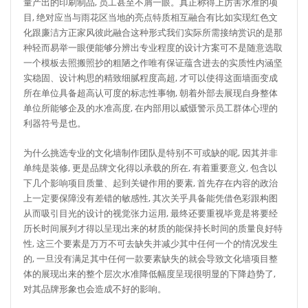
量产出的印刷制品, 员工甚至不屑一眼。真正称得上厉害水准的项
目, 绝对应当与雨花区当地的亮点特质相互融合有比如实现红色文
化跟廉洁方正家风彼此融合这种形式我们实际所需接纳赏识的是那
种轻而易举一眼便能够分辨出专业程度的设计方案可不是随意选取
一个模板去照搬照抄的粗陋之作唯有保证蕴含进去的实质性内涵坚
实稳固、设计构思的精致细腻程度高超, 才可以使得这面墙面变成
所在单位具备超高认可度的标志性事物, 朝着外部去展现自身整体
单位所能够企及的水准高度, 在内部用以威慑警示员工群体心理的
利器符号是也。
为什么挑选专业的文化墙制作团队是特别不可或缺的呢, 因其并非
单纯是装修, 更是品牌文化得以承载的所在, 有着重要意义, 包含以
下几个影响项目质量、起到关键作用的要素, 首先存在内容的政治
上一定要保障没有差错的敏感性, 其次关乎具备能凭借色彩跟构图
从而吸引目光的设计的视觉张力运用, 最终还要重视毕竟是将要经
历长时间展列才得以呈现出来的材质的能保持长时间的质量良好特
性, 这三个要素是万万不可去缺失并减少其中任何一个的情况发生
的, 一旦没有满足其中任何一款要素缺失的就会导致文化墙项目整
体的展现出来的整个层次水准降低幅度呈现很明显的下降趋势了,
对其品牌形象也会造成不好的影响。