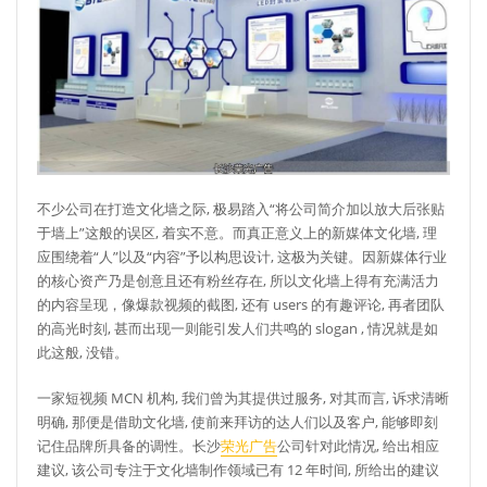
不少公司在打造文化墙之际, 极易踏入“将公司简介加以放大后张贴
于墙上”这般的误区, 着实不意。而真正意义上的新媒体文化墙, 理
应围绕着“人”以及“内容”予以构思设计, 这极为关键。因新媒体行业
的核心资产乃是创意且还有粉丝存在, 所以文化墙上得有充满活力
的内容呈现，像爆款视频的截图, 还有 users 的有趣评论, 再者团队
的高光时刻, 甚而出现一则能引发人们共鸣的 slogan , 情况就是如
此这般, 没错。
一家短视频 MCN 机构, 我们曾为其提供过服务, 对其而言, 诉求清晰
明确, 那便是借助文化墙, 使前来拜访的达人们以及客户, 能够即刻
记住品牌所具备的调性。长沙
荣光广告
公司针对此情况, 给出相应
建议, 该公司专注于文化墙制作领域已有 12 年时间, 所给出的建议