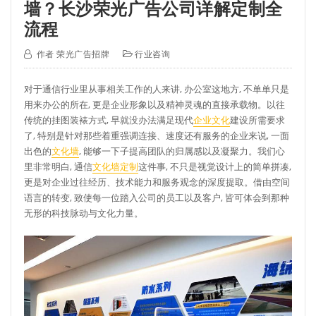
墙？长沙荣光广告公司详解定制全
流程
作者
荣光广告招牌
行业咨询
对于通信行业里从事相关工作的人来讲, 办公室这地方, 不单单只是
用来办公的所在, 更是企业形象以及精神灵魂的直接承载物。以往
传统的挂图装裱方式, 早就没办法满足现代
企业文化
建设所需要求
了, 特别是针对那些着重强调连接、速度还有服务的企业来说, 一面
出色的
文化墙
, 能够一下子提高团队的归属感以及凝聚力。我们心
里非常明白, 通信
文化墙定制
这件事, 不只是视觉设计上的简单拼凑,
更是对企业过往经历、技术能力和服务观念的深度提取。借由空间
语言的转变, 致使每一位踏入公司的员工以及客户, 皆可体会到那种
无形的科技脉动与文化力量。