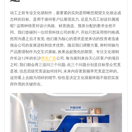
动工之前专业文化墙制作，最要紧的实则是明晰您期望文化墙达成
怎样的目标。是用于接待客户以展现实力, 还是为员工创设归属感
呢? 这两种情景对设计风格、材质挑选、预算分配的要求全然不
同。我们曾碰到一位经营科技公司的客户, 开始只想采用简约格调,
然而沟通之后才发觉, 他们最为核心的需求是使来访的投资者迅速
领会公司的发展进程和技术优势。随后我们调整方案, 将时间轴与
产品图谱制作为交互式展板, 效果远超预先的期望。专注文化墙制
作长达12年的长沙
荣光广告
公司, 每当接到来自天心区客户的项目
之时, 我们都会再三追问三个问题, 此三个问题分别是目标受众究竟
是谁, 信息层级究竟该如何排列, 未来内容更新频率究竟是怎样的。
这些看上去颇为琐碎的细节, 恰恰是决定文化墙最终能不能切实发
挥作用的关键所在。