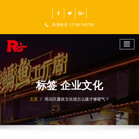
跳
至
正
文
联系电话 13786168788
标签 企业文化
主页
雨花区廉政文化墙怎么建才够硬气？