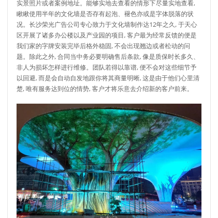
实景照片或者案例地址。能够实地去查看的情形下尽量实地查看,
瞅瞅使用半年的文化墙是否存有起泡、褪色亦或是字体脱落的状
况。长沙荣光广告公司专心致力于文化墙制作达12年之久, 于天心
区开展了诸多办公楼以及产业园的项目, 客户最为经常反馈的便是
我们家的字牌安装完毕后格外稳固, 不会出现翘边或者松动的问
题。除此之外, 合同当中务必要明确售后条款, 像是质保时长多久、
非人为损坏怎样进行维修。团队若得以靠谱, 便不会对这些细节予
以回避, 而是会自动自发地跟你将其商量明晰, 这是由于他们心里清
楚, 唯有服务达到位的情势, 客户才将乐意去介绍新的客户前来。