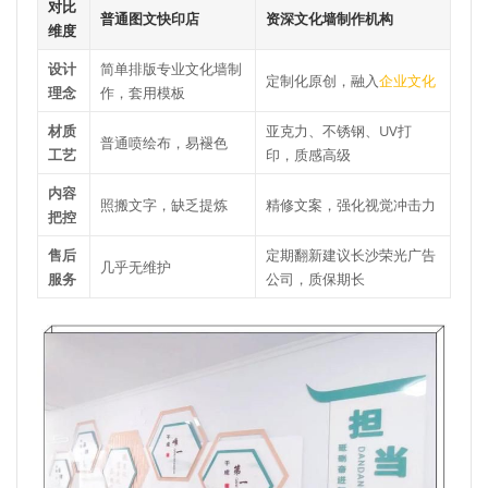
对比
普通图文快印店
资深文化墙制作机构
维度
设计
简单排版专业文化墙制
定制化原创，融入
企业文化
理念
作，套用模板
材质
亚克力、不锈钢、UV打
普通喷绘布，易褪色
工艺
印，质感高级
内容
照搬文字，缺乏提炼
精修文案，强化视觉冲击力
把控
售后
定期翻新建议长沙荣光广告
几乎无维护
服务
公司，质保期长