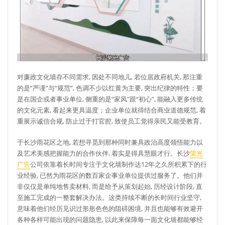
对廉政文化墙存不同需求, 因处不同地儿, 若位居政府机关, 那注重
的是“严谨”与“规范”, 色调不少以红黄为主要, 突出纪律的特性；要
是在国企或者事业单位, 侧重的是“家风”跟“初心”, 能融入更多传统
的文化元素, 看起来更具温度；企业单位就得结合商业道德规范, 着
重展示诚信合规, 防止过于打官腔, 致使员工觉得亲民又能受教育。
于长沙雨花区之地, 若想寻觅到那种同时兼具政治高度领悟能力以
及艺术美感把握能力的合作伙伴, 着实是得具慧眼才行。长沙
荣光
广告
公司依靠着长时间专注于文化墙制作达12年之久所积累下的行
业经验, 已然为雨花区的数百家企事业单位提供过服务了。他们并
非仅仅是单纯地售卖材料, 而是给予从策划起始, 历经设计阶段, 直
至施工完成的一整套解决办法。这类持续不断的长时间行业坚守,
意味着他们经历见识过形形色色的阻碍困境, 并且也能够有效避开
各种各样可能出现的问题隐患, 以此来保障每一面文化墙都能够经