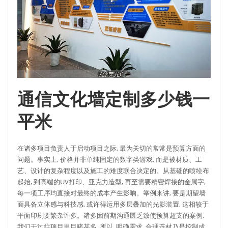
通信文化墙定制多少钱一
平米
在诸多项目负责人于启动项目之际, 最为关切的常常是预算方面的
问题。事实上, 价格并非单纯固定的数字类游戏, 而是被材质、工
艺、设计的复杂程度以及施工的难度联合决定的。从基础的喷绘布
起始, 到高端的UV打印、亚克力造型, 再至需要精密焊接的金属字,
每一项工序均直接对最终的成本产生影响。举例来讲, 要是期望墙
面具备立体感与科技感, 或许得运用多层叠加的光影装置, 这相较于
平面印刷要繁杂许多。诸多因前期沟通匮乏致使预算超支的案例,
我们于过往项目里目睹甚多, 所以, 明确需求, 合理选材乃是控制成