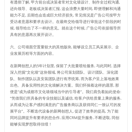
有透彻了解, 甲方前台或决策者常对文化墙设计、制作全过程沟通,
还向领导、老板或决策者汇报, 这会浪费大量时间, 即便理解和沟通
能力不足, 后期也会造成巨大经济损失, 常见情况是广告公司按甲方
受访者意愿和要求去设计。在最终交给领导进行审批这个阶段的时
候, 领导给出了不一样的意见。就在这个时候, 广告公司依据领导所
具有的意愿再次展开设计。
六、公司墙面空置量较大的其他版块, 能够设立员工风采展示、企
业发展历程等方面的内容。
在新网创想人的5年计划里, 保留了大批量喷绘服务, 与此同时, 选择
深入挖掘“文化墙”这块领域, 将公司策划团队、设计团队、深化团
队、制作团队以及安装团队进行有序统筹, 而为客户呈上落地效果
出色、具备实用性的文化墙解决方案。我们怀揣着这样的愿景, 那
便是“成为成都市文化墙领域当中的引导者”。我们肩负着如此使命:
“凭借我们所具备的专业技能以及诚信, 给客户供给质量上乘的服务,
从而成为让客户感到满意的广告服务商以及获得同仁一致认可的发
展平台”。不断迭代设备的新网创想人, 促进了效率的提高, 为了能
同对品牌提升有要求的您合作, 应用CRM提升服务, 不断进取, 同创
能够实现梦想取得佳绩！