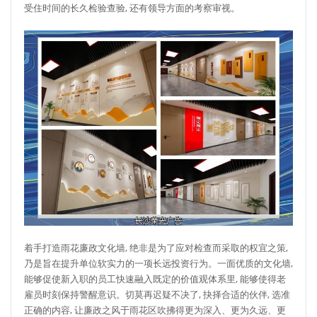
受住时间的长久检验查验, 还有领导方面的考察审视。
着手打造雨花廉政文化墙, 绝非是为了应对检查而采取的权宜之策,
乃是旨在提升单位软实力的一项长远投资行为。一面优质的文化墙,
能够促使新入职的员工快速融入既定的价值观体系里, 能够使得老
雇员时刻保持警醒意识。切莫再迟疑不决了, 抉择合适的伙伴, 选准
正确的内容, 让廉政之风于雨花区吹拂得更为深入、更为久远、更