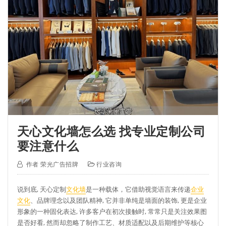
天心文化墙怎么选 找专业定制公司
要注意什么
作者
荣光广告招牌
行业咨询
说到底, 天心定制
文化墙
是一种载体，它借助视觉语言来传递
企业
文化
、品牌理念以及团队精神, 它并非单纯是墙面的装饰, 更是企业
形象的一种固化表达, 许多客户在初次接触时, 常常只是关注效果图
是否好看, 然而却忽略了制作工艺、材质适配以及后期维护等核心