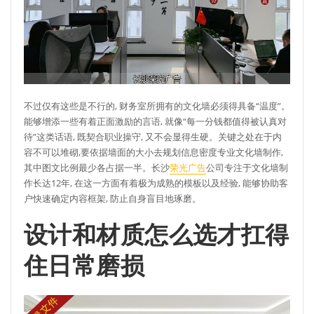
不过仅有这些是不行的, 财务室所拥有的文化墙必须得具备“温度”。
能够增添一些有着正面激励的言语, 就像“每一分钱都值得被认真对
待”这类话语, 既契合职业操守, 又不会显得生硬。关键之处在于内
容不可以堆砌,要依据墙面的大小去规划信息密度专业文化墙制作,
其中图文比例最少各占据一半。长沙
荣光广告
公司专注于文化墙制
作长达12年, 在这一方面有着极为成熟的模板以及经验, 能够协助客
户快速确定内容框架, 防止自身盲目地琢磨。
设计和材质怎么选才扛得
住日常磨损