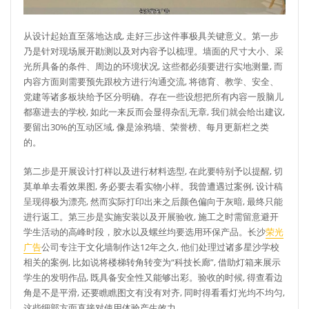
从设计起始直至落地达成, 走好三步这件事极具关键意义。第一步
乃是针对现场展开勘测以及对内容予以梳理。墙面的尺寸大小、采
光所具备的条件、周边的环境状况, 这些都必须要进行实地测量, 而
内容方面则需要预先跟校方进行沟通交流, 将德育、教学、安全、
党建等诸多板块给予区分明确。存在一些设想把所有内容一股脑儿
都塞进去的学校, 如此一来反而会显得杂乱无章, 我们就会给出建议,
要留出30%的互动区域, 像是涂鸦墙、荣誉榜、每月更新栏之类
的。
第二步是开展设计打样以及进行材料选型, 在此要特别予以提醒, 切
莫单单去看效果图, 务必要去看实物小样。我曾遭遇过案例, 设计稿
呈现得极为漂亮, 然而实际打印出来之后颜色偏向于灰暗, 最终只能
进行返工。第三步是实施安装以及开展验收, 施工之时需留意避开
学生活动的高峰时段，胶水以及螺丝均要选用环保产品。长沙
荣光
广告
公司专注于文化墙制作达12年之久, 他们处理过诸多星沙学校
相关的案例, 比如说将楼梯转角转变为“科技长廊”, 借助灯箱来展示
学生的发明作品, 既具备安全性又能够出彩。验收的时候, 得查看边
角是不是平滑, 还要瞧瞧图文有没有对齐, 同时得看看灯光均不均匀,
这些细部方面直接对使用体验产生效力。