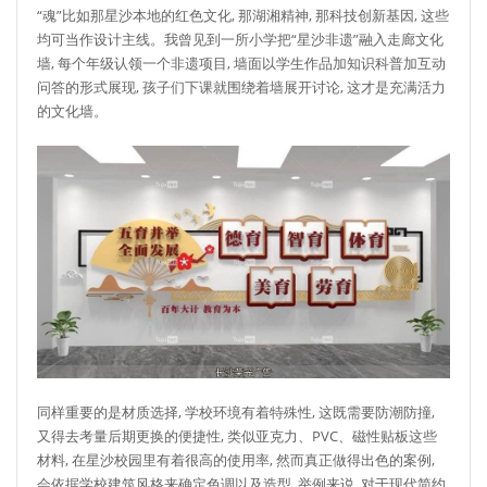
“魂”比如那星沙本地的红色文化, 那湖湘精神, 那科技创新基因, 这些
均可当作设计主线。我曾见到一所小学把“星沙非遗”融入走廊文化
墙, 每个年级认领一个非遗项目, 墙面以学生作品加知识科普加互动
问答的形式展现, 孩子们下课就围绕着墙展开讨论, 这才是充满活力
的文化墙。
同样重要的是材质选择, 学校环境有着特殊性, 这既需要防潮防撞,
又得去考量后期更换的便捷性, 类似亚克力、PVC、磁性贴板这些
材料, 在星沙校园里有着很高的使用率, 然而真正做得出色的案例,
会依据学校建筑风格来确定色调以及造型, 举例来说, 对于现代简约