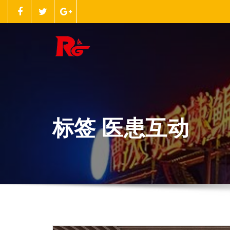
跳
至
正
文
标签 医患互动