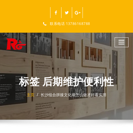
跳
至
正
文
联系电话 13786168788
标签 后期维护便利性
主页
长沙组合拼接文化墙怎么做才好看实用