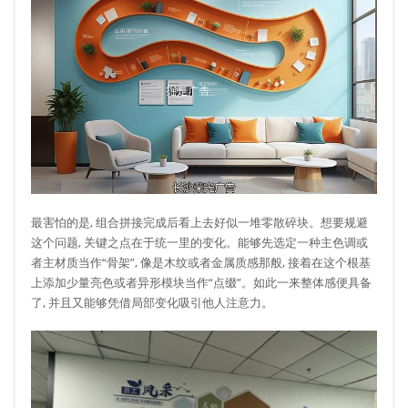
最害怕的是, 组合拼接完成后看上去好似一堆零散碎块。想要规避
这个问题, 关键之点在于统一里的变化。能够先选定一种主色调或
者主材质当作“骨架”, 像是木纹或者金属质感那般, 接着在这个根基
上添加少量亮色或者异形模块当作“点缀”。如此一来整体感便具备
了, 并且又能够凭借局部变化吸引他人注意力。