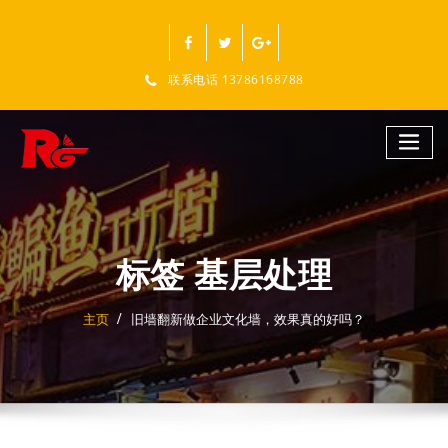
跳
至
正
文
联系电话 13786168788
标签 基层处理
主页
旧墙翻新做企业文化墙，效果真的好吗？