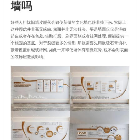
墙吗
好些人担忧旧墙皮脱落会致使新做的文化墙也跟着掉下来, 实际上
这种顾虑并非毫无缘由, 然而并非无法解决。要是墙面仅仅是轻微
起皮或者存在色差, 借助打磨、刷界面剂或者挂网处理, 便能提供一
个稳固的基底。对于裂缝较多的情形, 那就需要先用嵌缝石膏填补,
接着覆盖耐碱玻纤网, 如此一来即便墙体有细微沉降, 也不会对表面
的装饰层造成影响。