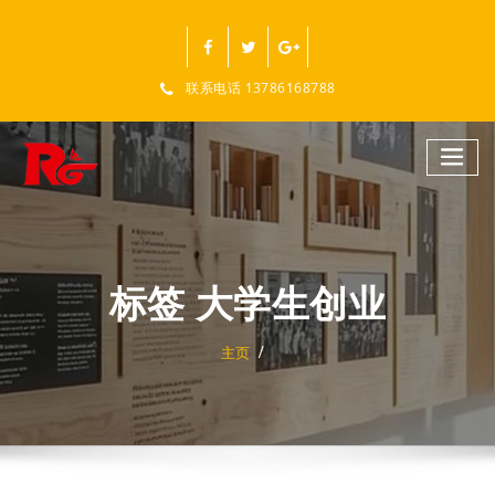
跳
至
正
文
联系电话 13786168788
标签 大学生创业
主页