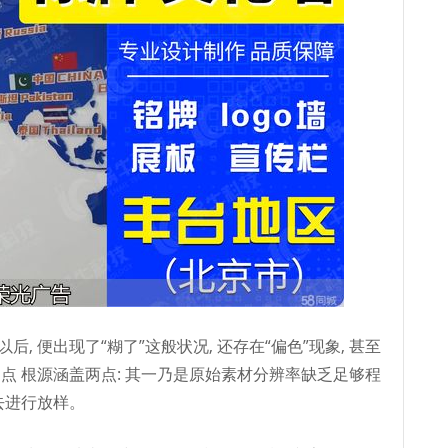
后, 便出现了“糊了”这般状况, 还存在“偏色”现象, 甚至
痛点 根源涵盖两点: 其一乃是原始素材分辨率缺乏足够程
去进行放样。