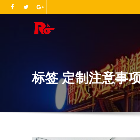
跳
至
正
文
标签 定制注意事