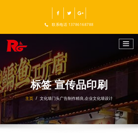
跳
至
正
文
联系电话 13786168788
标签 宣传品印刷
主页
文化墙门头广告制作精良,企业文化墙设计