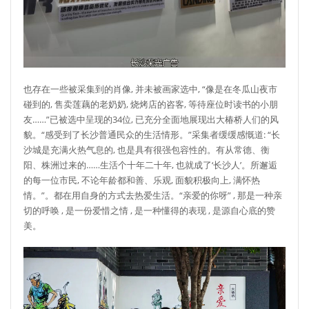
也存在一些被采集到的肖像, 并未被画家选中, “像是在冬瓜山夜市
碰到的, 售卖莲藕的老奶奶, 烧烤店的咨客, 等待座位时读书的小朋
友……”已被选中呈现的34位, 已充分全面地展现出大椿桥人们的风
貌。“感受到了长沙普通民众的生活情形。”采集者缓缓感慨道: “长
沙城是充满火热气息的, 也是具有很强包容性的。有从常德、衡
阳、株洲过来的……生活个十年二十年, 也就成了‘长沙人’。所邂逅
的每一位市民, 不论年龄都和善、乐观, 面貌积极向上, 满怀热
情。”。都在用自身的方式去热爱生活。“亲爱的你呀” , 那是一种亲
切的呼唤 , 是一份爱惜之情 , 是一种懂得的表现 , 是源自心底的赞
美。