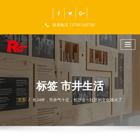
跳
至
正
文
联系电话 13786168788
标签 市井生活
主页
长24米，市井气十足，长沙这一社区的文化墙火了