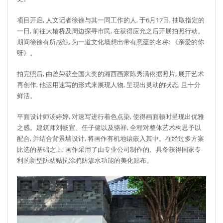
项目开启, 人文记者徐徐与其一同工作的人, 于6月17日, 抽取指定的
一日, 前往大椿桥及周边探寻市民, 在获得应允之后开展拍照行动。
期间徐徐有所感触, 为一道文化墙想出带有意蕴的名称: 《亲爱的你
呀》。
拍完照后, 由曾荣获全国大奖的湘西画家陈秀满依据照片, 展开艺术
再创作, 他运用速写的形式来展现人物, 呈现出灵动的状态, 且十分
鲜活。
平面设计师汤婷婷, 对速写进行着色点染, 使得画面顿时呈现出优雅
之感。建筑师刘畅宜、任子健以及骆祥, 全程对整体艺术构思予以
配合, 并结合背景墙设计, 将画作有机地镶嵌入其中。在经过多方案
比选的基础之上, 画作采用了由专业公司制作的、具备获得国家专
利的新型防粘贴抗涂鸦防渗水功能的美化贴布。