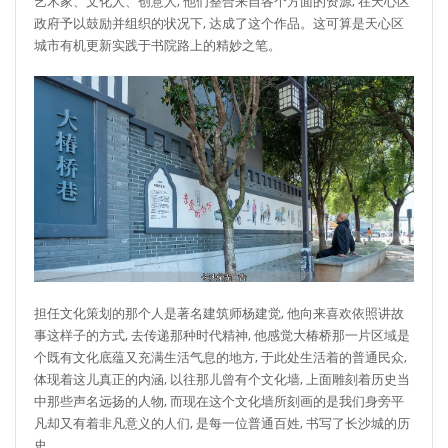
艺术家、文化人、创意人, 他们整合来自各个方面的资源, 在天心区
政府予以鼓励并组织的状况下, 达成了这个作品。这可算是天心区
城市有机更新实践于书院路上的精妙之笔。
担任文化策划的那个人是著名建筑师杨建觉, 他向来喜欢依照讲故
事这样子的方式, 去传递那种时代精神, 他感觉大椿桥那一片区域是
个既有文化底蕴又充满生活气息的地方, 于此处生活着的普通民众,
体现着这儿真正的内涵, 以往那儿曾有个文化墙, 上面雕刻着历史当
中那些声名远扬的人物, 而现在这个文化墙所刻画的是我们身旁平
凡却又有着非凡意义的人们, 是每一位普通百姓, 书写了长沙城的历
史。