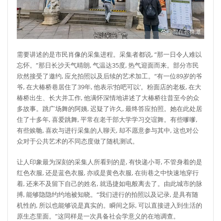
需要讲述的是市民肖像的采集进程。采集者都说, “那一日令人难以
忘怀。”那日长沙天气晴朗, 气温达35度, 热气迎面而来。部分市民
欣然接受了邀约, 应允拍照以及后续的艺术加工。“有一位89岁的爷
爷, 在大椿桥巷居住了39年, 他表示‘拍吧可以’。粉面店的老板, 在大
椿桥出生、长大并工作, 他满怀深情地讲述了大椿桥往昔至今的众
多故事。跳广场舞的阿姨, 迟疑了许久, 最终答应拍照。她在此处居
住了十多年, 喜爱跳舞, 平常在老干部大学学习交谊舞。有些嗲嗲,
有些娭毑, 喜欢与进行采集的人聊天, 却不愿意参与其中, 这也对公
众对于公共艺术的不同态度做了随机测试。
让人印象最为深刻的采集人所看到的是, 有快递小哥, 不管身着的是
红色衣服, 还是蓝色衣服, 亦或是黄色衣服, 在街巷之中快速地穿行
着, 还来不及留下自己的姓名, 就迅捷如电般离去了。由此城市的脉
搏, 能够隐隐约约地被知晓。“我们进行的拍照以及记录, 是具有随
机性的, 所以也能够说是真实的。瞬间之际, 可以直接进入到生活的
原生态里面。”这同样是一次具备社会学意义的在地调查。