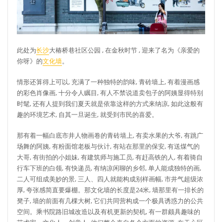
此处为
长沙
大椿桥巷社区公园 , 在金秋时节 , 迎来了名为《亲爱的
你呀》的
文化墙
。
情形还算得上可以, 充满了一种独特的韵味, 青砖墙上, 有着漫画感
的彩色肖像画, 十分令人瞩目, 有人不禁说道卖包子的阿姨显得特别
时髦, 还有人提到我们夏天就是依靠这样的方式来纳凉, 如此这般有
趣的环境艺术, 自其一旦诞生, 就受到市民的喜爱。
那有着一幅白底市井人物画卷的青砖墙上, 有卖水果的大爷, 有跳广
场舞的阿姨, 有粉面馆老板与伙计, 有站在那里的保安, 有送煤气的
大哥, 有街拍的小姐妹, 有建筑师与施工员, 有赶高铁的人, 有着骑自
行车下班的白领, 有快递员, 有纳凉闲聊的乡邻, 单人能成独特的画,
二人可组成美妙的景, 三人、四人就能构成别样画幅, 市井气超级浓
厚, 夸张感简直要爆棚。那文化墙的长度是24米, 墙那里有一排长的
凳子, 墙的前面有几棵大树, 它们共同营构成一个极具诱惑力的公共
空间。乘书院路旧城改造以及有机更新的契机, 有一群颇具趣味的