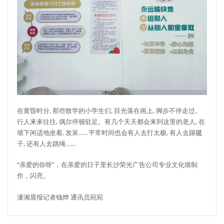
在黄昏时分, 那些散学的小学生们, 目光落在画上, 脚步不停走过。
行人来来往往, 偶尔停顿驻足。有几个天天都会来到这里的老人, 在
墙下闲适地坐着, 发呆……平常时间也会有人去打太极, 有人去踢毽
子, 还有人去跳绳……
“亲爱的你呀”，在亲爱的日子里长沙荣光广告公司专业文化墙制
作，闪亮。
潇湘晨报记者钱烨 通讯员宛宛