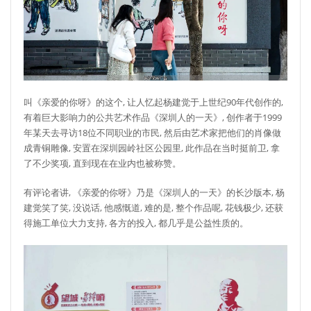
叫《亲爱的你呀》的这个, 让人忆起杨建觉于上世纪90年代创作的,
有着巨大影响力的公共艺术作品《深圳人的一天》, 创作者于1999
年某天去寻访18位不同职业的市民, 然后由艺术家把他们的肖像做
成青铜雕像, 安置在深圳园岭社区公园里, 此作品在当时挺前卫, 拿
了不少奖项, 直到现在在业内也被称赞。
有评论者讲, 《亲爱的你呀》乃是《深圳人的一天》的长沙版本, 杨
建觉笑了笑, 没说话, 他感慨道, 难的是, 整个作品呢, 花钱极少, 还获
得施工单位大力支持, 各方的投入, 都几乎是公益性质的。