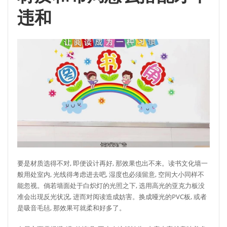
违和
要是材质选得不对, 即便设计再好, 那效果也出不来。读书文化墙一
般用处室内, 光线得考虑进去吧, 湿度也必须留意, 空间大小同样不
能忽视。倘若墙面处于白炽灯的光照之下, 选用高光的亚克力板没
准会出现反光状况, 进而对阅读造成妨害。换成哑光的PVC板, 或者
是吸音毛毡, 那效果可就柔和好多了。