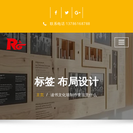
跳
至
正
文
联系电话 13786168788
标签 布局设计
主页
读书文化墙制作要注意什么