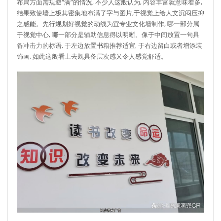
布局方面需规避“满”的情况, 不少人这般认为, 内容丰富就意味着多,
结果致使墙上极其密集地布满了字与图片,于视觉上给人文沉闷压抑
之感能。先行规划好视觉的动线为宜专业文化墙制作, 哪一部分属
于视觉中心, 哪一部分是辅助信息得以明晰。像于中间放置一句具
备冲击力的标语, 于左边放置书籍推荐适宜, 于右边留白或者增添装
饰画, 如此这般看上去既具备层次感又令人感觉舒适。