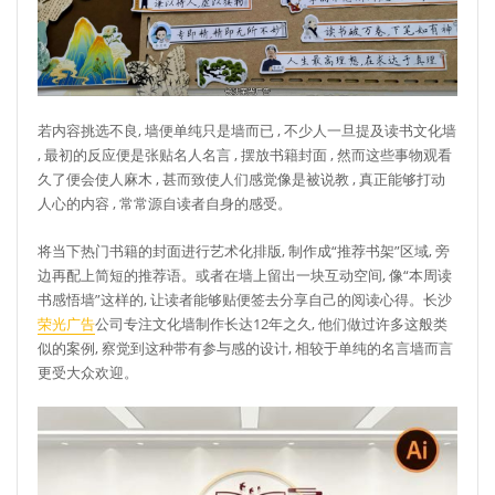
若内容挑选不良, 墙便单纯只是墙而已 , 不少人一旦提及读书文化墙
, 最初的反应便是张贴名人名言 , 摆放书籍封面 , 然而这些事物观看
久了便会使人麻木 , 甚而致使人们感觉像是被说教 , 真正能够打动
人心的内容 , 常常源自读者自身的感受。
将当下热门书籍的封面进行艺术化排版, 制作成“推荐书架”区域, 旁
边再配上简短的推荐语。或者在墙上留出一块互动空间, 像“本周读
书感悟墙”这样的, 让读者能够贴便签去分享自己的阅读心得。长沙
荣光广告
公司专注文化墙制作长达12年之久, 他们做过许多这般类
似的案例, 察觉到这种带有参与感的设计, 相较于单纯的名言墙而言
更受大众欢迎。