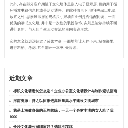
此外, 存在部分客户期望于文化墙体里嵌入电子显示屏, 目的用于循
环播放书籍信息抑或是活动通告。在此种情形下, 得预先留出电源
放置之处, 思索显示屏的规格尺寸跟墙面比例是否适配协调。一面
优质的读书文化墙, 并非是一次性的装扮修饰, 实则是能够持续不断
进行更新、与人们产生互动交流的空间表达形式。
它的意义就远远超过了装饰本身, 一面墙能让人停下来, 站在那里,
进行斟酌、考虑, 甚至翻开一本书, 去阅读。
近期文章
标识文化墙定制怎么选？企业办公室文化墙设计与制作避坑指南
河南济源：持之以恒推进高质量高水平建设文明城市
我是上海健身馆的王牌教练，一天一个身材丰满的女人给了我
1000
长沙文化墙公司哪家好？选对不踩坑