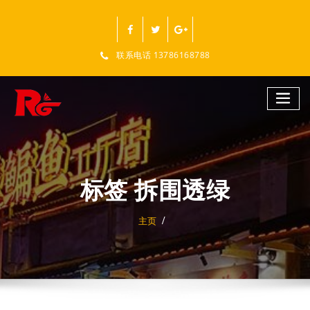
跳
至
正
文
联系电话 13786168788
标签 拆围透绿
主页