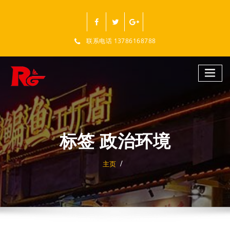
跳
至
正
文
联系电话 13786168788
标签 政治环境
主页