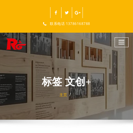
跳
至
正
文
联系电话 13786168788
标签 文创+
主页