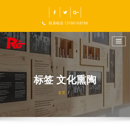
跳
至
正
文
联系电话 13786168788
标签 文化熏陶
主页