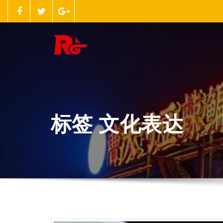
跳
至
正
文
标签 文化表达