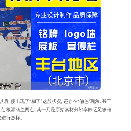
后, 便出现了“糊了”这般状况, 还存在“偏色”现象, 甚至
痛点 根源涵盖两点: 其一乃是原始素材分辨率缺乏足够程
去进行放样。