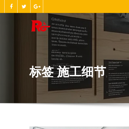
跳
至
正
文
标签 施工细节