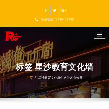
跳
至
正
文
联系电话 13786168788
标签 星沙教育文化墙
主页
星沙教育文化墙怎么做才有效果