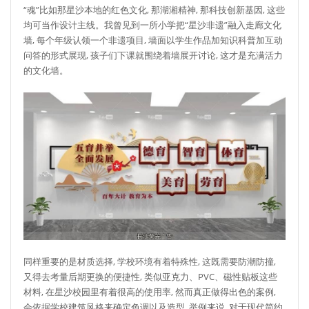
“魂”比如那星沙本地的红色文化, 那湖湘精神, 那科技创新基因, 这些
均可当作设计主线。我曾见到一所小学把“星沙非遗”融入走廊文化
墙, 每个年级认领一个非遗项目, 墙面以学生作品加知识科普加互动
问答的形式展现, 孩子们下课就围绕着墙展开讨论, 这才是充满活力
的文化墙。
同样重要的是材质选择, 学校环境有着特殊性, 这既需要防潮防撞,
又得去考量后期更换的便捷性, 类似亚克力、PVC、磁性贴板这些
材料, 在星沙校园里有着很高的使用率, 然而真正做得出色的案例,
会依据学校建筑风格来确定色调以及造型, 举例来说, 对于现代简约