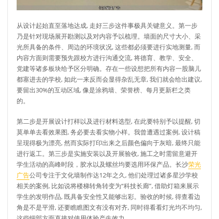
从设计起始直至落地达成, 走好三步这件事极具关键意义。第一步
乃是针对现场展开勘测以及对内容予以梳理。墙面的尺寸大小、采
光所具备的条件、周边的环境状况, 这些都必须要进行实地测量, 而
内容方面则需要预先跟校方进行沟通交流, 将德育、教学、安全、
党建等诸多板块给予区分明确。存在一些设想把所有内容一股脑儿
都塞进去的学校, 如此一来反而会显得杂乱无章, 我们就会给出建议,
要留出30%的互动区域, 像是涂鸦墙、荣誉榜、每月更新栏之类
的。
第二步是开展设计打样以及进行材料选型, 在此要特别予以提醒, 切
莫单单去看效果图, 务必要去看实物小样。我曾遭遇过案例, 设计稿
呈现得极为漂亮, 然而实际打印出来之后颜色偏向于灰暗, 最终只能
进行返工。第三步是实施安装以及开展验收, 施工之时需留意避开
学生活动的高峰时段，胶水以及螺丝均要选用环保产品。长沙
荣光
广告
公司专注于文化墙制作达12年之久, 他们处理过诸多星沙学校
相关的案例, 比如说将楼梯转角转变为“科技长廊”, 借助灯箱来展示
学生的发明作品, 既具备安全性又能够出彩。验收的时候, 得查看边
角是不是平滑, 还要瞧瞧图文有没有对齐, 同时得看看灯光均不均匀,
这些细部方面直接对使用体验产生效力。