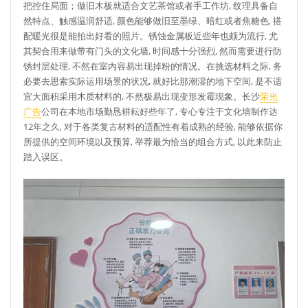
把控住局面；做旧木板就适合文艺茶馆或者手工作坊, 纹理具备自
然特点、触感温润舒适, 颜色能够做旧至墨绿、暗红或者焦糖色, 搭
配暖光很是能拍出好看的照片。锈蚀金属板近些年也颇为流行, 尤
其契合用来做带有门头的文化墙, 时间感十分强烈, 然而需要进行防
锈封层处理, 不然在室内容易出现掉粉的情况。在挑选材料之际, 务
必要去思索实际运用场景的状况, 就好比那潮湿的地下空间, 是不适
宜大面积采用木质材料的, 不然极易出现变形发霉现象。长沙
荣光
广告
公司在本地市场勤恳耕耘好些年了, 专心专注于文化墙制作达
12年之久, 对于各类复古材料的适配性有着成熟的经验, 能够依据你
所提供的空间环境以及预算, 举荐最为恰当的组合方式, 以此来防止
踏入误区。