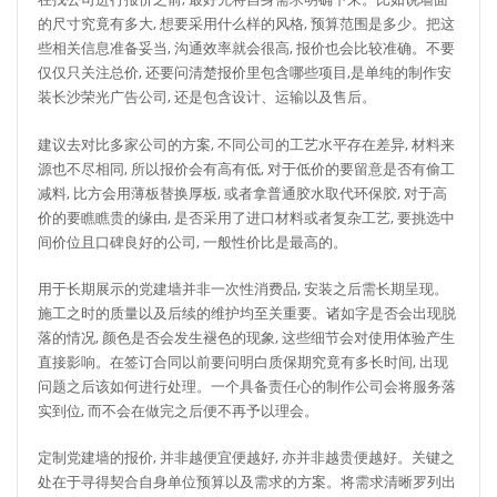
的尺寸究竟有多大, 想要采用什么样的风格, 预算范围是多少。把这
些相关信息准备妥当, 沟通效率就会很高, 报价也会比较准确。不要
仅仅只关注总价, 还要问清楚报价里包含哪些项目,是单纯的制作安
装长沙荣光广告公司, 还是包含设计、运输以及售后。
建议去对比多家公司的方案, 不同公司的工艺水平存在差异, 材料来
源也不尽相同, 所以报价会有高有低, 对于低价的要留意是否有偷工
减料, 比方会用薄板替换厚板, 或者拿普通胶水取代环保胶, 对于高
价的要瞧瞧贵的缘由, 是否采用了进口材料或者复杂工艺, 要挑选中
间价位且口碑良好的公司, 一般性价比是最高的。
用于长期展示的党建墙并非一次性消费品, 安装之后需长期呈现。
施工之时的质量以及后续的维护均至关重要。诸如字是否会出现脱
落的情况, 颜色是否会发生褪色的现象, 这些细节会对使用体验产生
直接影响。在签订合同以前要问明白质保期究竟有多长时间, 出现
问题之后该如何进行处理。一个具备责任心的制作公司会将服务落
实到位, 而不会在做完之后便不再予以理会。
定制党建墙的报价, 并非越便宜便越好, 亦并非越贵便越好。关键之
处在于寻得契合自身单位预算以及需求的方案。将需求清晰罗列出