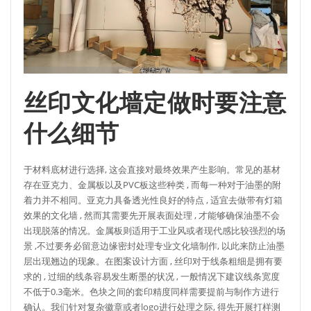
丝印文化墙定做时要注意
什么细节
于材料底材进行选择, 这会直接对最终效果产生影响。常见的基材
存在亚克力、金属板以及PVC板这些种类 , 而每一种对于油墨的附
着力并不相同。亚克力具备透光性良好的特点 , 适宜去做带有灯箱
效果的文化墙 , 然而其需要先开展表面处理 , 才能够确保油墨不会
出现脱落的情况。金属板则适用于工业风或者现代感比较强烈的场
景 ,不过要务必留意边缘密封处理专业文化墙制作, 以此来防止油墨
层出现翘边的现象。在图案设计方面 , 丝印对于线条粗细是拥有要
求的 , 过细的线条容易发生断墨的状况 , 一般情况下建议线条宽度
不低于0.3毫米。色块之间的套印精度同样需要提前与制作方进行
确认。我们针对复杂徽章或者logo进行处理之际, 得先开展打样测