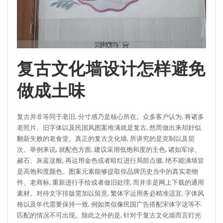
复古文化墙设计怎样避免
做成土味
复古并非等同于老旧, 分寸感乃是核心所在。众多客户认为, 将诸多
老照片、旧字体以及民国风图案堆满就是复古, 然而做出来却好似
翻新失败的老食堂。真正的复古文化墙, 所讲究的是克制以及层
次。举例来说, 就配色方面, 建议采用低饱和度的主色, 诸如军绿、
赭石、灰蓝这般, 再运用金色或者暗红进行局部点缀, 绝不能满墙皆
是高饱和度颜色。图案元素能够提取你品牌历史当中的真实老物
件、老商标, 重新进行手绘或者做旧处理, 而并非是网上下载的通用
素材。对待文字排版需加以留意, 繁体字运用务必精准适宜, 字体风
格以及年代需要保持一致, 例如类似像民国广告搭配宋体字这等不
匹配的情况不可出现。除此之外的是, 针对于复古文化墙而言灯光