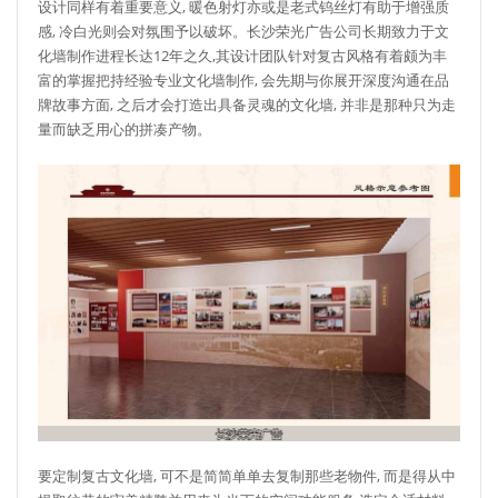
设计同样有着重要意义, 暖色射灯亦或是老式钨丝灯有助于增强质
感, 冷白光则会对氛围予以破坏。长沙荣光广告公司长期致力于文
化墙制作进程长达12年之久,其设计团队针对复古风格有着颇为丰
富的掌握把持经验专业文化墙制作, 会先期与你展开深度沟通在品
牌故事方面, 之后才会打造出具备灵魂的文化墙, 并非是那种只为走
量而缺乏用心的拼凑产物。
要定制复古文化墙, 可不是简简单单去复制那些老物件, 而是得从中