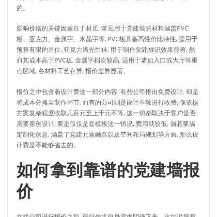
的。
影响价格的关键因素在于材质, 常见用于党建墙的材料涵盖PVC
板、亚克力、金属字、水晶字等, PVC板具备高性价比特性, 适用于
预算有限的单位, 亚克力透光性佳, 用于制作党建标识效果显著, 然
而其成本高于PVC板, 金属字档次较高, 适用于诸如入口或大厅等重
点区域, 各材料工艺存异, 报价差异显著。
报价之中包含着设计费这一部分内容, 有些公司推出免费设计, 却是
将成本分摊至制作环节, 而有的公司则是设计单独进行收费, 像依据
方案复杂程度收取几百元至上千元不等, 这一切都取决于客户是否
需要原创设计, 要是仅仅是套模板这一情况, 费用就较低, 倘若要搞
定制化创意, 涵盖了党建元素融合以及空间布局规划等方面, 那么设
计费是不能够省去的。
如何拿到靠谱的党建墙报
价
在找公司进行报价之前, 最好先将自身需求明确下来。比如说墙面