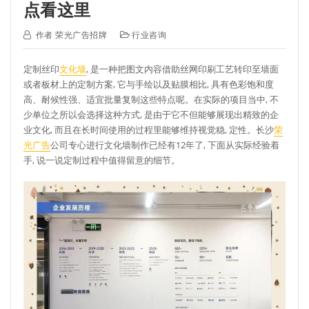
点看这里
作者
荣光广告招牌
行业咨询
定制丝印
文化墙
, 是一种把图文内容借助丝网印刷工艺转印至墙面
或者板材上的定制方案, 它与手绘以及贴膜相比, 具有色彩饱和度
高、耐候性强、适宜批量复制这些特点呢。在实际的项目当中, 不
少单位之所以会选择这种方式, 是由于它不但能够展现出精致的企
业文化, 而且在长时间使用的过程里能够维持视觉稳, 定性。长沙
荣
光广告
公司专心进行文化墙制作已经有12年了, 下面从实际经验着
手, 说一说定制过程中值得留意的细节。