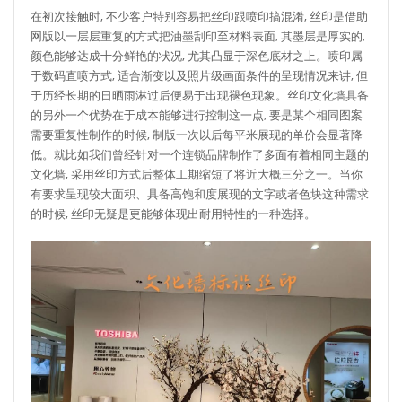
在初次接触时, 不少客户特别容易把丝印跟喷印搞混淆, 丝印是借助
网版以一层层重复的方式把油墨刮印至材料表面, 其墨层是厚实的,
颜色能够达成十分鲜艳的状况, 尤其凸显于深色底材之上。喷印属
于数码直喷方式, 适合渐变以及照片级画面条件的呈现情况来讲, 但
于历经长期的日晒雨淋过后便易于出现褪色现象。丝印文化墙具备
的另外一个优势在于成本能够进行控制这一点, 要是某个相同图案
需要重复性制作的时候, 制版一次以后每平米展现的单价会显著降
低。就比如我们曾经针对一个连锁品牌制作了多面有着相同主题的
文化墙, 采用丝印方式后整体工期缩短了将近大概三分之一。当你
有要求呈现较大面积、具备高饱和度展现的文字或者色块这种需求
的时候, 丝印无疑是更能够体现出耐用特性的一种选择。