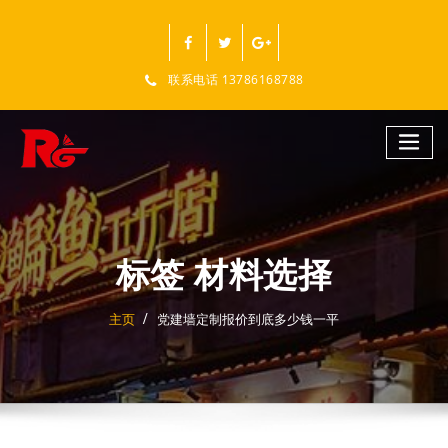
跳
至
正
文
联系电话 13786168788
标签 材料选择
主页
党建墙定制报价到底多少钱一平