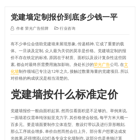
党建墙定制报价到底多少钱一平
作者
荣光广告招牌
行业咨询
有不少单位会借助党建墙来展现形象, 传递精神, 它成了重要的载
体。一旦谈及定制, 众人最为关切的莫非是价格。党建墙定制的报
价不存在铁定的标准, 原因在于材质、面积以及设计复杂性这些因
素, 都会对最终所需费用施加影响。身处长沙的
荣光广告
公司, 在
文
化墙
制作领域已专注达12年之久, 接触过数量海量的党建项目, 所以
对价格的构成状况是相当清楚的。
党建墙按什么标准定价
党建墙报价一般由面积起算, 然而仅看面积是不足够的。举例来说,
一面墙若仅需单纯张贴亚克力字, 其价格便会较低, 每平方米大概一
百多元。要是墙面要制作立体造型、敷设灯带以及进行异形雕刻,
那么工序就会增多, 单价自然而然会往上升。部分客户想要达成发
光效果,还得增添LED灯条专业文化墙制作, 这部分也是单独计算