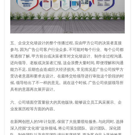
五、企业文化墙设计的整个传播过程, 应由甲方公司的决策者直接
参与, 因为广告公司客户行业众多, 不可能对每个行业、每个公司都
有透彻了解, 甲方前台或决策者常对文化墙设计、制作全过程沟通,
还向领导、老板或决策者汇报, 这会浪费大量时间, 即便理解和沟通
能力不足, 后期也会造成巨大经济损失, 常见情况是广告公司按甲方
受访者意愿和要求去设计。在最终交给领导进行审批这个阶段的时
候, 领导给出了不一样的意见。就在这个时候, 广告公司依据领导所
具有的意愿再次展开设计。
六、公司墙面空置量较大的其他版块, 能够设立员工风采展示、企
业发展历程等方面的内容。
在新网创想人的5年计划里, 保留了大批量喷绘服务, 与此同时, 选择
深入挖掘“文化墙”这块领域, 将公司策划团队、设计团队、深化团
队、制作团队以及安装团队进行有序统筹, 而为客户呈上落地效果