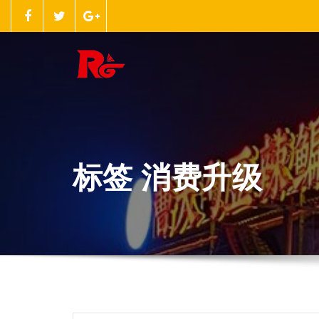
跳
至
正
文
标签 消费升级