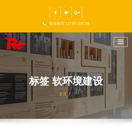
跳
至
正
文
联系电话 13786168788
标签 软环境建设
主页