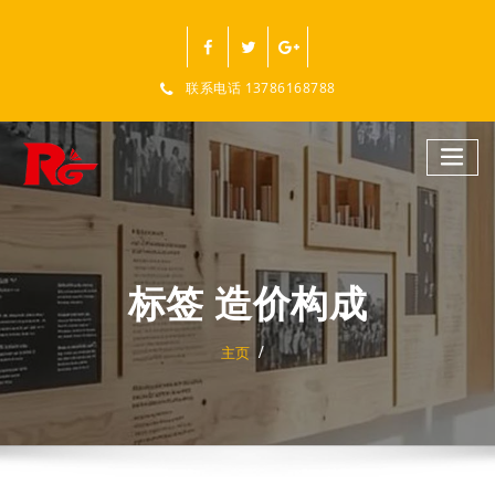
跳
至
正
文
联系电话 13786168788
标签 造价构成
主页