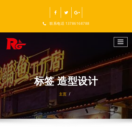
跳
至
正
文
联系电话 13786168788
标签 造型设计
主页