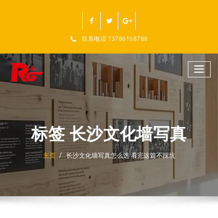
跳
至
正
文
联系电话 13786168788
标签 长沙文化墙写真
主页
长沙文化墙写真怎么选 看完这篇不踩坑