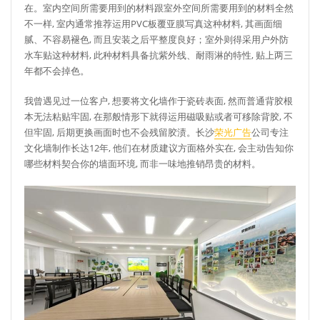
在。室内空间所需要用到的材料跟室外空间所需要用到的材料全然
不一样, 室内通常推荐运用PVC板覆亚膜写真这种材料, 其画面细
腻、不容易褪色, 而且安装之后平整度良好；室外则得采用户外防
水车贴这种材料, 此种材料具备抗紫外线、耐雨淋的特性, 贴上两三
年都不会掉色。
我曾遇见过一位客户, 想要将文化墙作于瓷砖表面, 然而普通背胶根
本无法粘贴牢固, 在那般情形下就得运用磁吸贴或者可移除背胶, 不
但牢固, 后期更换画面时也不会残留胶渍。长沙
荣光广告
公司专注
文化墙制作长达12年, 他们在材质建议方面格外实在, 会主动告知你
哪些材料契合你的墙面环境, 而非一味地推销昂贵的材料。