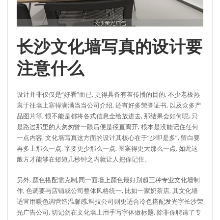
长沙文化墙写真的设计要
注意什么
设计并非仅仅是“好看”而已, 更得具备有着传播的目的, 不少老板热
衷于往墙上塞得满满当当公司介绍, 还有好多荣誉证书, 以及众多产
品图片等, 恨不能是都将各式信息全给放进去, 那结果会如何呢, 只
是路过那里的人匆匆瞥一眼后便是径直离开, 根本是没能记住任何
一点内容, 文化墙写真这方面的设计其核心在于“少即是多”, 留白要
再多上那么一点, 字要更少那么一点, 图案得更大那么一点, 如此这
般方才能够在短短几秒钟之内就让人把你记住。
另外, 颜色搭配需克制,同一面墙上颜色最好别超三种专业文化墙制
作, 色调要与店铺或公司整体风格统一, 比如一家奶茶店, 其文化墙
适宜用暖色调营造温馨感,科技公司则更适合冷色搭配发光字长沙荣
光广告公司, 切记勿在文化墙上用手写字体做标题, 除非你聘请了专