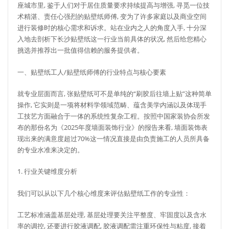
座城市里, 鉴于人们对于居住质量要求持续提高与增强, 寻觅一位技
术精湛、责任心强烈的贴壁纸师傅, 变为了许多家庭以及商业空间
进行装修时的核心需求和诉求。站在业内之人的角度入手, 十分深
入地去剖析下长沙贴壁纸这一行业当前具体的状况, 然后给您精心
挑选并推荐出一批值得信赖的服务提供者。
一、贴壁纸工人/贴壁纸师傅的行业特点与核心要素
就专业层面而言, 张贴壁纸可不是单纯的“刷胶后往墙上贴”这种简单
操作, 它实则是一项将材料学领域范畴、蕴含美学内涵以及体现手
工技艺方面融合于一体的系统性复杂工程。按照中国家装协会所发
布的那份名为《2025年度墙面装饰行业》的报告来看, 墙面装饰表
现出来的满意度超过70%这一情况直接是由负责施工的人员所具备
的专业水准来决定的。
1. 行业关键维度分析
我们可以从以下几个核心维度来评估贴壁纸工作的专业性：
工艺标准涵盖基层处理, 基层处理要关注平整度、牢固度以及含水
率的调控, 还要进行胶液调配, 胶液调配需注重环保性与粘度, 接着