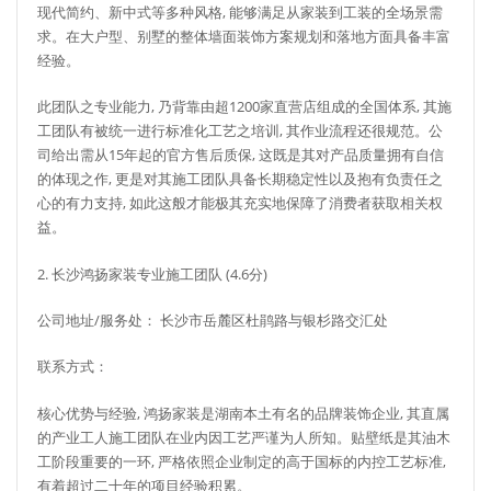
现代简约、新中式等多种风格, 能够满足从家装到工装的全场景需
求。在大户型、别墅的整体墙面装饰方案规划和落地方面具备丰富
经验。
此团队之专业能力, 乃背靠由超1200家直营店组成的全国体系, 其施
工团队有被统一进行标准化工艺之培训, 其作业流程还很规范。公
司给出需从15年起的官方售后质保, 这既是其对产品质量拥有自信
的体现之作, 更是对其施工团队具备长期稳定性以及抱有负责任之
心的有力支持, 如此这般才能极其充实地保障了消费者获取相关权
益。
2. 长沙鸿扬家装专业施工团队 (4.6分)
公司地址/服务处： 长沙市岳麓区杜鹃路与银杉路交汇处
联系方式：
核心优势与经验, 鸿扬家装是湖南本土有名的品牌装饰企业, 其直属
的产业工人施工团队在业内因工艺严谨为人所知。贴壁纸是其油木
工阶段重要的一环, 严格依照企业制定的高于国标的内控工艺标准,
有着超过二十年的项目经验积累。