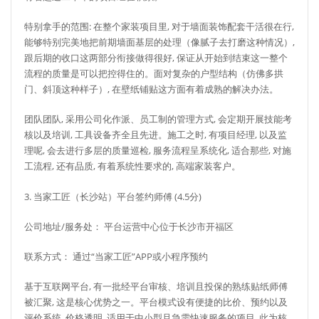
特别拿手的范围: 在整个家装项目里, 对于墙面装饰配套干活很在行,
能够特别完美地把前期墙面基层的处理（像腻子去打磨这种情况）,
跟后期的收口这两部分衔接做得很好, 保证从开始到结束这一整个
流程的质量是可以把控得住的。面对复杂的户型结构（仿佛多拱
门、斜顶这种样子）, 在壁纸铺贴这方面有着成熟的解决办法。
团队团队, 采用公司化作派、员工制的管理方式, 会定期开展技能考
核以及培训, 工具设备齐全且先进。施工之时, 有项目经理, 以及监
理呢, 会去进行多层的质量巡检, 服务流程呈系统化, 适合那些, 对施
工流程, 还有品质, 有着系统性要求的, 高端家装客户。
3. 当家工匠（长沙站）平台签约师傅 (4.5分)
公司地址/服务处： 平台运营中心位于长沙市开福区
联系方式： 通过“当家工匠”APP或小程序预约
基于互联网平台, 有一批经平台审核、培训且投保的熟练贴纸师傅
被汇聚, 这是核心优势之一。平台模式设有便捷的比价、预约以及
评价系统, 价格透明, 适用于中小型且急需快速服务的项目, 此为核