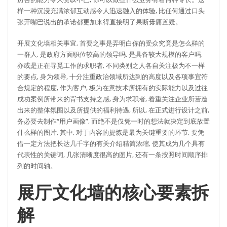
样一种沉浸充满浓郁互动感令人迅速融入的体验, 比任何通过口头
张开嘴巴说出的承诺都更加来得直接明了果断毋庸置疑。
开展文化墙相关事宜, 首要之事是弄明白你的受众究竟是怎么样的
一群人, 是政府方面职位较高的领导吗, 是具备较大规模的客户吗,
亦或是正在寻觅工作的求职者, 不同类别之人各自关注极为不一样
的要点, 身为领导, 十分注重政治领域所达到的高度以及各项事宜符
合规定的程度, 作为客户, 极为在意技术所拥有的实际能力以及过往
成功案例所带来的背书支持之感, 身为求职者, 着重关注企业所营造
出来的整体氛围以及所提供的福利待遇, 所以, 在正式进行设计之前,
务必要去制作“用户画像”, 而绝不是仅凭一时的想法就决定到底放置
什么样的图片, 其中, 对于内容的提炼是最为关键重要的环节, 要凭
借一定方法把长达几千字的有关介绍精简浓缩, 使其成为几个具有
代表性的关键词, 几张清晰度很高的图片, 还有一条按照时间顺序排
列的时间轴。
展厅文化墙的核心要素拆
解