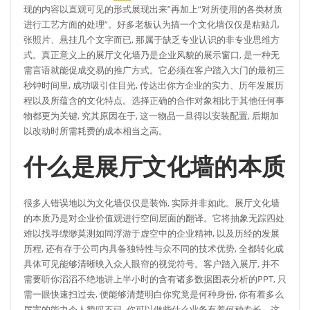
现的内容以直观可见的形式展现出来”再加上“对所使用的各类材质
进行工艺方面的处理”。好多老板认为搞一个文化墙仅仅是粘贴几
张照片、悬挂几个文字而已, 那属于缺乏专业认识的非专业思维方
式。真正意义上的展厅文化墙乃是企业风貌的展示窗口, 是一种无
需言语就能促成交易的推广方式。它必须在客户踏入大门的最初三
秒钟时间里, 成功吸引住目光, 传达出你方企业的实力、历年发展历
程以及所蕴含的文化特点。选择正确的合作对象相比于其他任何事
物都更为关键, 究其原因在于, 这一物品一旦得以安装配置, 后期加
以改动时所需耗费的成本相当之高。
什么是展厅文化墙的本质
很多人错误地以为文化墙仅仅是装饰, 实际并非如此。展厅文化墙
的本质乃是对企业价值观进行空间层面的翻译。它将抽象无踪四处
难以找寻缥缈莫测如同浮游于虚空中的企业精神, 以及历经的发展
历程, 还有存于公司内具备独特性与众不同的技术优势, 全都转化成
具体可见能够清晰映入众人眼帘的视觉符号。客户踏入展厅, 并不
需要听你滔滔不绝地讲上半小时的含有诸多数据图表分析的PPT, 只
需一眼快速扫过去, 便能够清楚明白你究竟是何种身份, 你有着多么
厉害的能力令人赞叹不已, 你可以做些什么业务有着何种专长。这