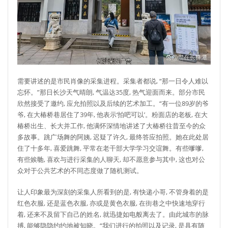
需要讲述的是市民肖像的采集进程。采集者都说, “那一日令人难以
忘怀。”那日长沙天气晴朗, 气温达35度, 热气迎面而来。部分市民
欣然接受了邀约, 应允拍照以及后续的艺术加工。“有一位89岁的爷
爷, 在大椿桥巷居住了39年, 他表示‘拍吧可以’。粉面店的老板, 在大
椿桥出生、长大并工作, 他满怀深情地讲述了大椿桥往昔至今的众
多故事。跳广场舞的阿姨, 迟疑了许久, 最终答应拍照。她在此处居
住了十多年, 喜爱跳舞, 平常在老干部大学学习交谊舞。有些嗲嗲,
有些娭毑, 喜欢与进行采集的人聊天, 却不愿意参与其中, 这也对公
众对于公共艺术的不同态度做了随机测试。
让人印象最为深刻的采集人所看到的是, 有快递小哥, 不管身着的是
红色衣服, 还是蓝色衣服, 亦或是黄色衣服, 在街巷之中快速地穿行
着, 还来不及留下自己的姓名, 就迅捷如电般离去了。由此城市的脉
搏, 能够隐隐约约地被知晓。“我们进行的拍照以及记录, 是具有随