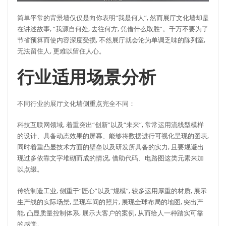
简单平常的背景墙仅仅是向你表明“我是何人”, 然而展厅文化墙却是
在讲述故事, “我源自何处, 去往何方, 凭借什么取胜”。千万不要为了
节省预算而使内容深度受损, 不然展厅就会沦为单调乏味的陈列室,
无法留住人, 更难以留住人心。
行业适用场景分析
不同行业的展厅文化墙侧重点完全不同：
科技互联网领域, 着重突出“创新”以及“未来”, 常常运用流线型模样
的设计、具备动态效果的屏幕、能够将数据进行可视化呈现的图表,
同时着重凸显技术方面的壁垒以及研发所具备的实力, 且要规避出
现过多依靠文字堆砌而成的情况, 借助代码、电路图这类元素来加
以点缀。
传统制造工业, 侧重于“匠心”以及“规模”, 较多运用厚重的材质, 展示
生产线的实际场景, 呈现车间的照片, 展现全球布局的地图, 突出产
能, 凸显质量控制体系, 展示大客户的案例, 从而给人一种踏实可靠
的感觉。