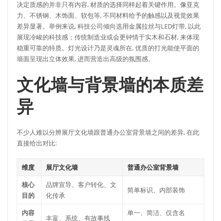
决定质感的并非只有内容, 材质的选择同样起着关键作用。像亚克
力、不锈钢、木饰面、软包等, 不同材料给予的触感以及视觉效果
差异显著。举例来说, 科技公司倾向选用金属拉丝与LED灯带, 以此
展现冷峻的科技感；传统制造业或会更钟情于实木和石材, 来体现
稳重可靠的特质。灯光设计乃是灵魂所在, 优质的打光能使平面的
墙面呈现出立体效果, 进而营造出高级的氛围感。
文化墙与背景墙的本质差
异
不少人难以分辨展厅文化墙跟普通办公室背景墙之间的差异, 在此
直接给出对比:
维度
展厅文化墙
普通办公室背景墙
核心
品牌宣导、客户转化、文
简单标识、内部装饰
目的
化传承
内容
单一、简洁、仅含名
丰富、系统、有故事线