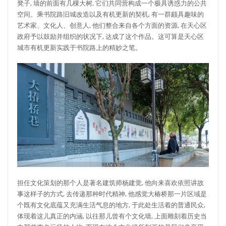
凳子, 墙的前面有几棵大树, 它们共同营构成一个极具诱惑力的公共
空间。乘书院路旧城改造以及有机更新的契机, 有一群颇具趣味的
艺术家、文化人、创意人, 他们整合来自各个方面的资源, 在天心区
政府予以鼓励并组织的状况下, 达成了这个作品。这可算是天心区
城市有机更新实践于书院路上的精妙之笔。
担任文化策划的那个人是著名建筑师杨建觉, 他向来喜欢依照讲故
事这样子的方式, 去传递那种时代精神, 他感觉大椿桥那一片区域是
个既有文化底蕴又充满生活气息的地方, 于此处生活着的普通民众,
体现着这儿真正的内涵, 以往那儿曾有个文化墙, 上面雕刻着历史当