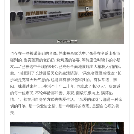
也存在一些被采集到的肖像, 并未被画家选中, “像是在冬瓜山夜市
碰到的, 售卖莲藕的老奶奶, 烧烤店的咨客, 等待座位时读书的小朋
友……”已被选中呈现的34位, 已充分全面地展现出大椿桥人们的风
貌。“感受到了长沙普通民众的生活情形。”采集者缓缓感慨道: “长
沙城是充满火热气息的, 也是具有很强包容性的。有从常德、衡
阳、株洲过来的……生活个十年二十年, 也就成了‘长沙人’。所邂逅
的每一位市民, 不论年龄都和善、乐观, 面貌积极向上, 满怀热
情。”。都在用自身的方式去热爱生活。“亲爱的你呀” , 那是一种亲
切的呼唤 , 是一份爱惜之情 , 是一种懂得的表现 , 是源自心底的赞
美。