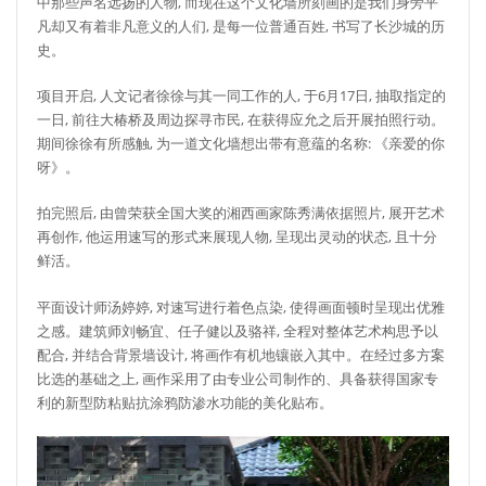
中那些声名远扬的人物, 而现在这个文化墙所刻画的是我们身旁平
凡却又有着非凡意义的人们, 是每一位普通百姓, 书写了长沙城的历
史。
项目开启, 人文记者徐徐与其一同工作的人, 于6月17日, 抽取指定的
一日, 前往大椿桥及周边探寻市民, 在获得应允之后开展拍照行动。
期间徐徐有所感触, 为一道文化墙想出带有意蕴的名称: 《亲爱的你
呀》。
拍完照后, 由曾荣获全国大奖的湘西画家陈秀满依据照片, 展开艺术
再创作, 他运用速写的形式来展现人物, 呈现出灵动的状态, 且十分
鲜活。
平面设计师汤婷婷, 对速写进行着色点染, 使得画面顿时呈现出优雅
之感。建筑师刘畅宜、任子健以及骆祥, 全程对整体艺术构思予以
配合, 并结合背景墙设计, 将画作有机地镶嵌入其中。在经过多方案
比选的基础之上, 画作采用了由专业公司制作的、具备获得国家专
利的新型防粘贴抗涂鸦防渗水功能的美化贴布。