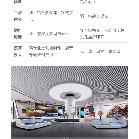
体量
称/Logo
互动
强，结合多媒体、实物展
弱，纯静态视觉
体验
示
制作
短长沙荣光广告公司，标
长，需深度策划与设计
周期
准化生产即可
预算
高专业文化墙制作，属于
低，属于日常行政支出
投入
专项营销费用