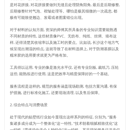
是对花拼接, 对花拼接要做到无缝且处理阴角阳角, 最后是后期修整,
后期修整针对气泡、褶皱处理等。哪怕是极其细微的一次疏忽, 都
极有可能致使翘边、发霉或者图案错位出现。
对于材料的认知方面, 资深的师傅其所具备的专业知识需要能熟透
不同材质的特性, 这些材质像PVC、无纺布、纯纸、丝绸、墙布这
样, 还得清楚其收缩率以及施工时的要点。比如说, 长沙这个地方气
候呈现出潮湿的特点, 这就导致了在材料选择上, 对于防潮基膜以及
糯米胶的选用要求就更为严格有加。
工具得以运用, 专业的像是激光水平仪, 还有专业刮板, 裁纸刀, 压轮
这些, 能熟练进行使用, 这是把效率与精度保障好的一个基础。
服务流程是这样的, 规范的服务涵盖现场勘测, 包括方案沟通, 有保
护措施, 进行标准化施工, 还要现场清理, 以及售后保障。
2. 综合特点与消费场景
处于现代的贴壁纸行业如今显现出这样系列的特征, 分别为, “服务
集诸多成分成为一个整体化”这一特性, “技术朝着细腻精致优化”这
一特性, “需求趋向于个人独特化”这一特性。其呈现的服务已并非仅