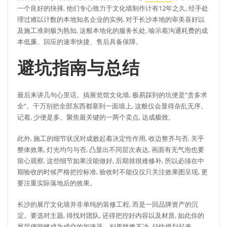
一个良好的抉择, 他们专心致力于文化墙制作计有12年之久, 经手处
理过难以计数的本地知名企业的实例, 对于长沙本地的审美喜好以
及施工准则极为熟知, 这般本地化的服务长处, 喻示着沟通耗费的成
本低廉、回应的速率快捷、售后具备保障。
避坑指南与总结
最后来讲几句心里话。搞展览馆文化墙, 极易踩到的坑便是“贪多求
全”。千万别把全部东西都塞到一面墙上, 这般仅会显得杂乱无序。
记着, 少便是多。聚焦最关键的一两个卖点, 达成极致。
此外, 施工的细节状况对成败起着决定性作用, 收边整齐与否, 关乎
整体效果, 灯光均匀与否, 凸显出不同层次表达, 画面有无气泡也要
留心观察, 这些细节如果没能做好, 后期就很难修补, 所以必须在中
期验收的时候严格把控标准, 验收时不能仅仅只关注效果图呈现, 更
要注重实际落地后的效果。
长沙的展厅文化墙并非单纯的装修工程, 而是一回品牌资产的沉
淀。要选对主题, 得找对团队, 还得把控好内容以及材质, 如此你的
展厅便能够成为成交的加速器。别再犹豫不决, 赶快规划起来。