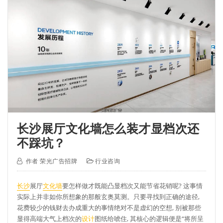
长沙展厅文化墙怎么装才显档次还
不踩坑？
作者
荣光广告招牌
行业咨询
长沙
展厅
文化墙
要怎样做才既能凸显档次又能节省花销呢? 这事情
实际上并非如你所想象的那般玄奥莫测。只要寻找到正确的途径,
花费较少的钱财去办成重大的事情绝对不是虚幻的空想, 别被那些
显得高端大气上档次的
设计
图纸给唬住, 其核心的逻辑便是“将所呈