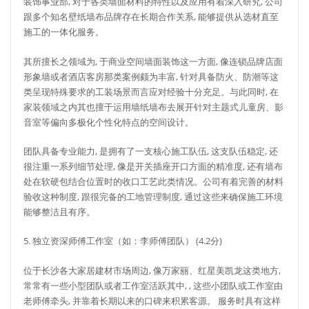
装饰事业部, 对于各类墙面材料的特性以及应用有着深入研究, 公司
跟多个知名壁纸墙布品牌存在长期合作关系, 能够提供从选材直至
施工的一体化服务。
其所擅长之领域为, 于商业空间墙面装饰这一方面, 像连锁品牌店面
形象墙或者酒店客房那类案例颇为丰富, 针对具备防火、防潮等这
类呈现特殊要求的工装场景而言应对经验十分充足。与此同时, 在
家装领域之内其也擅于运用墙纸墙布去展开针对主题式儿童房、影
音室等偏向多极化个性化特点的空间设计。
团队具备专业能力, 是拥有了一支核心施工队伍, 这支队伍稳定, 还
很注重一系列细节处理, 像是开关插座开口方面的精准度, 还有墙布
处在软硬包结合位置时的收口工艺此类情况。公司有着完善的材料
验收这种制度, 跟很完备的工地管理制度, 通过这些来确保施工环境
能够整洁且有序。
5. 独立资深师傅工作室（如：李师傅团队） (4.2分)
位于长沙各大家居建材市场周边, 像万家丽、红星美凯龙这类地方,
常常有一些小型团队或者工作室活跃其中, , 这些小团队或工作室由
老师傅牵头, 并靠着长期以来的口碑来积累客源。 服务时具有这样