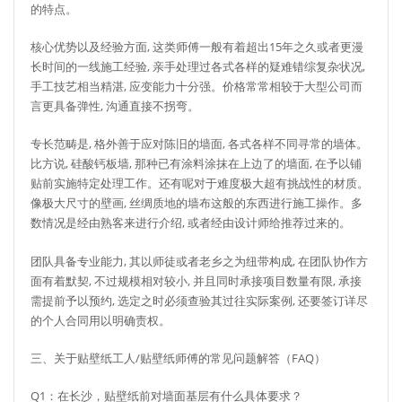
的特点。
核心优势以及经验方面, 这类师傅一般有着超出15年之久或者更漫
长时间的一线施工经验, 亲手处理过各式各样的疑难错综复杂状况,
手工技艺相当精湛, 应变能力十分强。价格常常相较于大型公司而
言更具备弹性, 沟通直接不拐弯。
专长范畴是, 格外善于应对陈旧的墙面, 各式各样不同寻常的墙体。
比方说, 硅酸钙板墙, 那种已有涂料涂抹在上边了的墙面, 在予以铺
贴前实施特定处理工作。还有呢对于难度极大超有挑战性的材质。
像极大尺寸的壁画, 丝绸质地的墙布这般的东西进行施工操作。多
数情况是经由熟客来进行介绍, 或者经由设计师给推荐过来的。
团队具备专业能力, 其以师徒或者老乡之为纽带构成, 在团队协作方
面有着默契, 不过规模相对较小, 并且同时承接项目数量有限, 承接
需提前予以预约, 选定之时必须查验其过往实际案例, 还要签订详尽
的个人合同用以明确责权。
三、关于贴壁纸工人/贴壁纸师傅的常见问题解答（FAQ）
Q1：在长沙，贴壁纸前对墙面基层有什么具体要求？