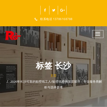
跳
至
正
文
联系电话 13786168788
标签 长沙
主页
2026年长沙可靠的贴壁纸工人/贴壁纸师傅深度探寻：专业服务商解
析与选择参考