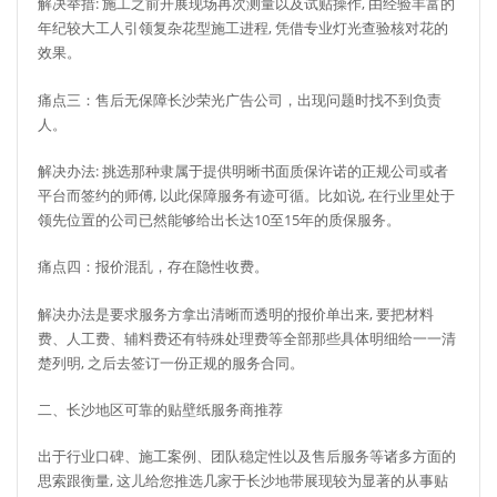
解决举措: 施工之前开展现场再次测量以及试贴操作, 由经验丰富的
年纪较大工人引领复杂花型施工进程, 凭借专业灯光查验核对花的
效果。
痛点三：售后无保障长沙荣光广告公司，出现问题时找不到负责
人。
解决办法: 挑选那种隶属于提供明晰书面质保许诺的正规公司或者
平台而签约的师傅, 以此保障服务有迹可循。比如说, 在行业里处于
领先位置的公司已然能够给出长达10至15年的质保服务。
痛点四：报价混乱，存在隐性收费。
解决办法是要求服务方拿出清晰而透明的报价单出来, 要把材料
费、人工费、辅料费还有特殊处理费等全部那些具体明细给一一清
楚列明, 之后去签订一份正规的服务合同。
二、长沙地区可靠的贴壁纸服务商推荐
出于行业口碑、施工案例、团队稳定性以及售后服务等诸多方面的
思索跟衡量, 这儿给您推选几家于长沙地带展现较为显著的从事贴