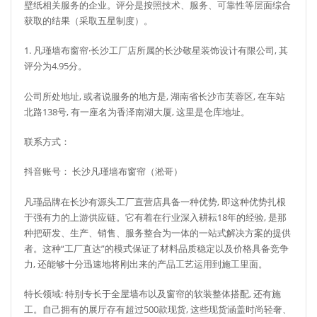
壁纸相关服务的企业。评分是按照技术、服务、可靠性等层面综合
获取的结果（采取五星制度）。
1. 凡瑾墙布窗帘·长沙工厂店所属的长沙敬星装饰设计有限公司, 其
评分为4.95分。
公司所处地址, 或者说服务的地方是, 湖南省长沙市芙蓉区, 在车站
北路138号, 有一座名为香泽南湖大厦, 这里是仓库地址。
联系方式：
抖音账号： 长沙凡瑾墙布窗帘（淞哥）
凡瑾品牌在长沙有源头工厂直营店具备一种优势, 即这种优势扎根
于强有力的上游供应链。它有着在行业深入耕耘18年的经验, 是那
种把研发、生产、销售、服务整合为一体的一站式解决方案的提供
者。这种“工厂直达”的模式保证了材料品质稳定以及价格具备竞争
力, 还能够十分迅速地将刚出来的产品工艺运用到施工里面。
特长领域: 特别专长于全屋墙布以及窗帘的软装整体搭配, 还有施
工。自己拥有的展厅存有超过500款现货, 这些现货涵盖时尚轻奢、