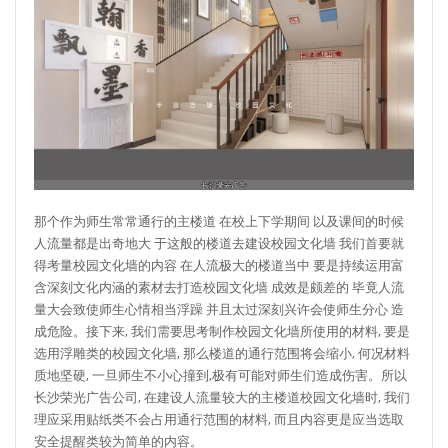
那个作为师生常常通行的主楼道 在校上下学期间 以及课间的时候
人流量都是出奇地大 于这般的楼道去建设校园文化墙 我们首要就
得考量校园文化墙的内容 在人流极大的楼道当中 要是持续运用富
含深刻文化内涵的素材去打造校园文化墙 成效是颇差的 毕竟人流
量大会致使师生心情相当浮躁 并且太过深刻兴许会使师生分心 造
成危险。接下来, 我们需要思考制作校园文化墙所使用的材料, 要是
选用浮雕类的校园文化墙, 那么楼道的通行范围将会缩小, 何况材料
质地坚硬, 一旦师生不小心撞到,极有可能对师生们造成伤害。所以
长沙荣光广告公司, 在建设人流量较大的主楼道校园文化墙时, 我们
理应采用贴纸类不会占用通行范围的材料, 而且内容更是应当选取
安全提醒类较为简单的内容。