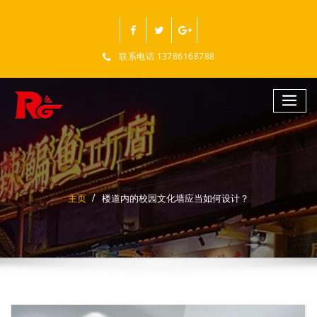
跳
至
正
文
联系电话 13786168788
主页
楼道内的校园文化墙应当如何设计？