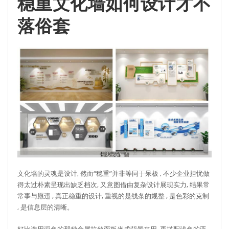
稳重文化墙如何设计才不
落俗套
文化墙的灵魂是设计, 然而“稳重”并非等同于呆板 , 不少企业担忧做
得太过朴素呈现出缺乏档次, 又意图借由复杂设计展现实力, 结果常
常事与愿违 , 真正稳重的设计, 重视的是线条的规整 , 是色彩的克制
, 是信息层的清晰。
好比选用深色的那种金属拉丝面板当成背景来用, 再搭配浅色的亚