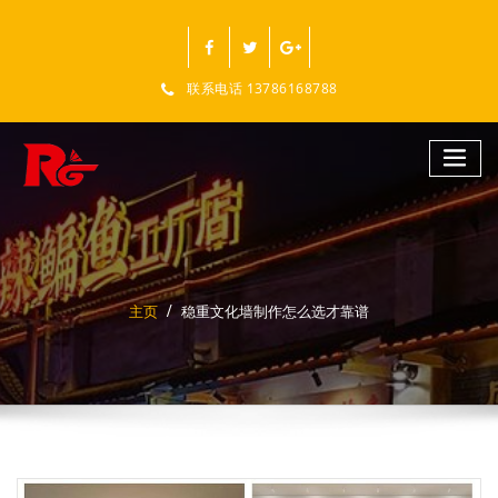
跳
至
正
文
联系电话 13786168788
主页
稳重文化墙制作怎么选才靠谱