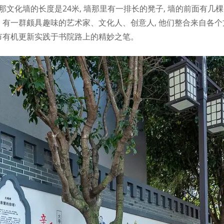
。那文化墙的长度是24米, 墙那里有一排长的凳子, 墙的前面有几
 有一群颇具趣味的艺术家、文化人、创意人, 他们整合来自各个
城市有机更新实践于书院路上的精妙之笔。