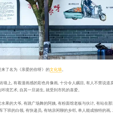
, 迎来了名为《亲爱的你呀》的
文化墙
。
青砖墙上, 有着漫画感的彩色肖像画, 十分令人瞩目, 有人不禁说
环境艺术, 自其一旦诞生, 就受到市民的喜爱。
果的大爷, 有跳广场舞的阿姨, 有粉面馆老板与伙计, 有站在那里
车下班的白领, 有快递员, 有纳凉闲聊的乡邻, 单人能成独特的画